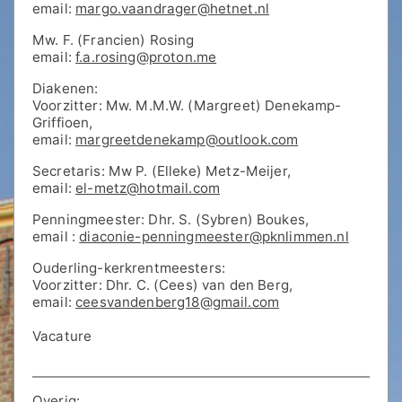
email:
margo.vaandrager@hetnet.nl
Mw. F. (Francien) Rosing
email:
f.a.rosing@proton.me
Diakenen:
Voorzitter: Mw. M.M.W. (Margreet) Denekamp-
Griffioen,
email:
margreetdenekamp@outlook.com
Secretaris: Mw P. (Elleke) Metz-Meijer,
email:
el-metz@hotmail.com
Penningmeester: Dhr. S. (Sybren) Boukes,
email :
diaconie-penningmeester@pknlimmen.nl
Ouderling-kerkrentmeesters:
Voorzitter: Dhr. C. (Cees) van den Berg,
email:
ceesvandenberg18@gmail.com
Vacature
Overig: