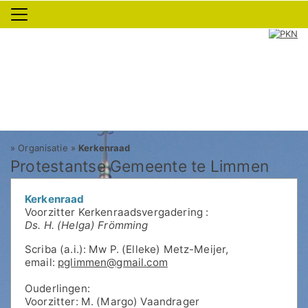
»
Organisatie
»
Kerkenraad
Protestantse Gemeente te Limmen
Kerkenraad
Voorzitter Kerkenraadsvergadering :
Ds. H. (Helga) Frömming
Scriba (a.i.): Mw P. (Elleke) Metz-Meijer,
email:
pglimmen@gmail.com
Ouderlingen:
Voorzitter: M. (Margo) Vaandrager