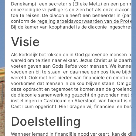
Denekamp), een secretaris (Elleke Metz) en een pennin
onbezoldigde vrijwilligers en zien het als onze diacona
toe te reiken. De diaconie heeft een beheerder in (part
conform de
regeling arbeidsvoorwaarden van de Protes
Bij de kamer van koophandel is de diaconie ingeschre
Visie
Als kerkelijk betrokken en in God gelovende mensen he
wereld om te zien naar elkaar. Jezus Christus is daarbi
voeten geven aan Gods liefde voor mensen. We kunnen di
voeden en bij te staan, en daarmee een positieve bijdra
wereld. Ook met het bieden van financiële en emotione
voorkomen dat mensen in de kou blijven staan. Om goed
deze opdracht en tegemoet te komen aan de groeiende vr
de diaconie samenwerking gezocht én gevonden met de 
instellingen in Castricum en Akersloot. Van hieruit is 
Castricum opgericht. Hier dragen wij financieel en bestuu
Doelstelling
Wanneer iemand in financiële nood verkeert, kan de dia