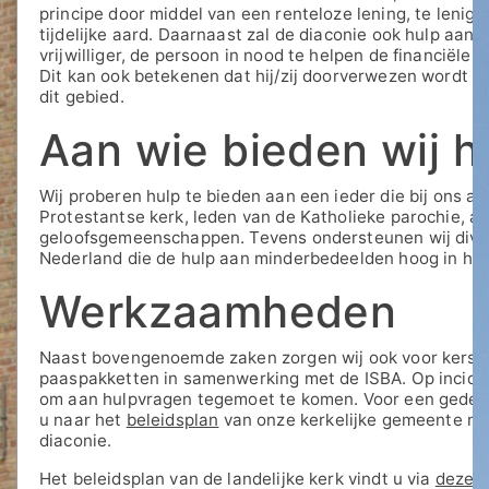
principe door middel van een renteloze lening, te lenige
tijdelijke aard. Daarnaast zal de diaconie ook hulp aa
vrijwilliger, de persoon in nood te helpen de financiële 
Dit kan ook betekenen dat hij/zij doorverwezen wordt n
dit gebied.
Aan wie bieden wij h
Wij proberen hulp te bieden aan een ieder die bij ons a
Protestantse kerk, leden van de Katholieke parochie, 
geloofsgemeenschappen. Tevens ondersteunen wij diver
Nederland die de hulp aan minderbedeelden hoog in he
Werkzaamheden
Naast bovengenoemde zaken zorgen wij ook voor kerst
paaspakketten in samenwerking met de ISBA. Op inciden
om aan hulpvragen tegemoet te komen. Voor een gedetai
u naar het
beleidsplan
van onze kerkelijke gemeente me
diaconie.
Het beleidsplan van de landelijke kerk vindt u via
deze l