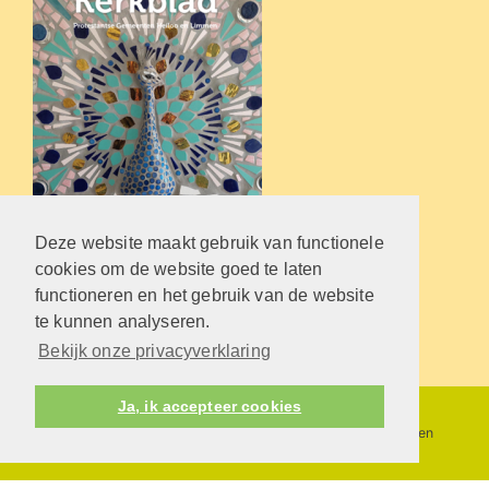
Deze website maakt gebruik van functionele
cookies om de website goed te laten
functioneren en het gebruik van de website
Klik hier voor de blader versie
te kunnen analyseren.
U kunt het hier downloaden.
Bekijk onze privacyverklaring
Ja, ik accepteer cookies
Protestantsekerk.net is een samenwerking tussen de
dienstenorganisatie van de
Protestantse Kerk in Nederland
en
Human Content Mediaproducties B.V.